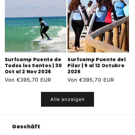
Surfcamp Puente de
Surfcamp Puente del
Todos los Santos | 30
Pilar | 9 al 12 Octubre
Oct al 2 Nov 2026
2026
Normaler
Von
€395,70 EUR
Normaler
Von
€395,70 EUR
Preis
Preis
Alle anzeigen
Geschäft