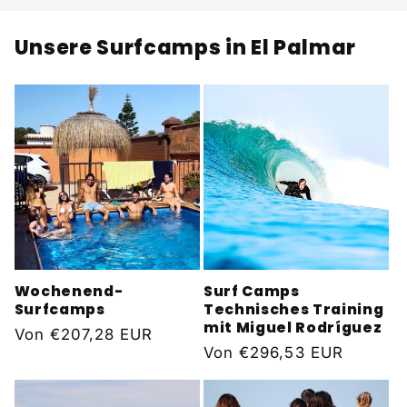
Unsere Surfcamps in El Palmar
Wochenend-
Surf Camps
Surfcamps
Technisches Training
mit Miguel Rodríguez
Normaler
Von
€207,28 EUR
Normaler
Von
€296,53 EUR
Preis
Preis