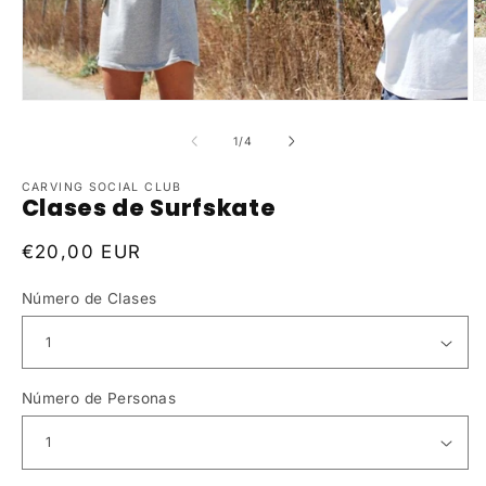
de
1
/
4
CARVING SOCIAL CLUB
Clases de Surfskate
Precio
€20,00 EUR
habitual
Número de Clases
Número de Personas