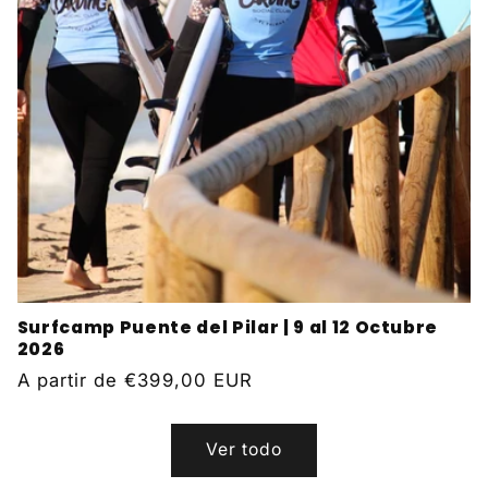
Surfcamp Puente del Pilar | 9 al 12 Octubre
2026
Precio
A partir de
€399,00 EUR
habitual
Ver todo