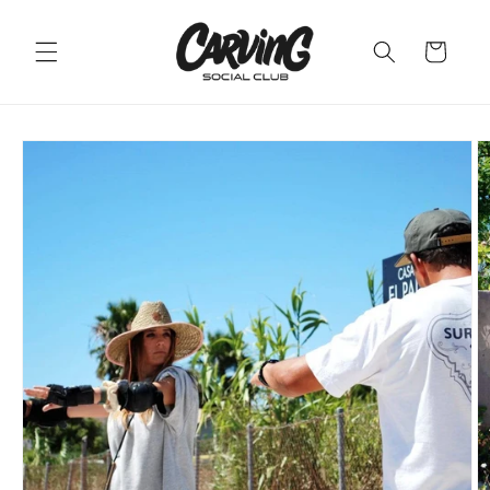
Ir
directamente
al contenido
Carrito
Ir
directamente
a la
información
del producto