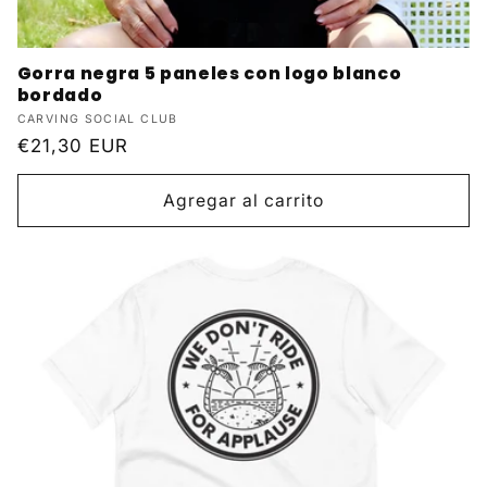
Gorra negra 5 paneles con logo blanco
bordado
Proveedor:
CARVING SOCIAL CLUB
Precio
€21,30 EUR
habitual
Agregar al carrito