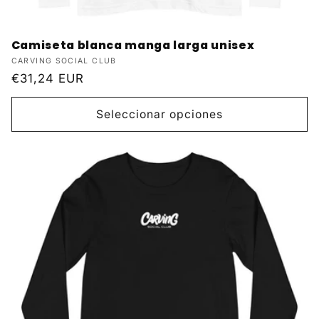
Camiseta blanca manga larga unisex
Proveedor:
CARVING SOCIAL CLUB
Precio
€31,24 EUR
habitual
Seleccionar opciones