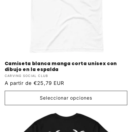
Camiseta blanca manga corta unisex con
dibujo en la espalda
Proveedor:
CARVING SOCIAL CLUB
Precio
A partir de
€25,79 EUR
habitual
Seleccionar opciones