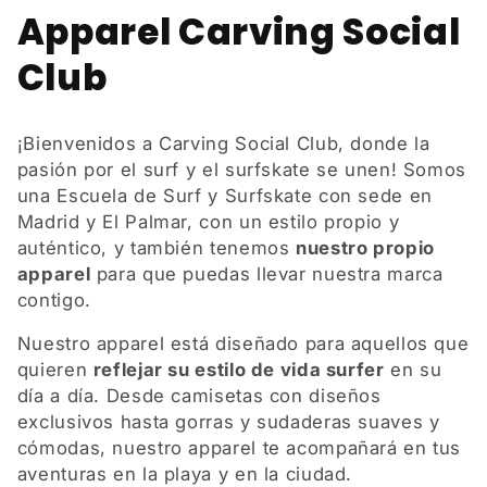
C
Apparel Carving Social
o
Club
l
¡Bienvenidos a Carving Social Club, donde la
e
pasión por el surf y el surfskate se unen! Somos
una Escuela de Surf y Surfskate con sede en
c
Madrid y El Palmar, con un estilo propio y
c
auténtico, y también tenemos
nuestro propio
apparel
para que puedas llevar nuestra marca
i
contigo.
ó
Nuestro apparel está diseñado para aquellos que
quieren
reflejar su estilo de vida surfer
en su
n
día a día. Desde camisetas con diseños
exclusivos hasta gorras y sudaderas suaves y
:
cómodas, nuestro apparel te acompañará en tus
aventuras en la playa y en la ciudad.