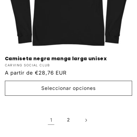
Camiseta negra manga larga unisex
Proveedor:
CARVING SOCIAL CLUB
Precio
A partir de
€28,76 EUR
habitual
Seleccionar opciones
1
2