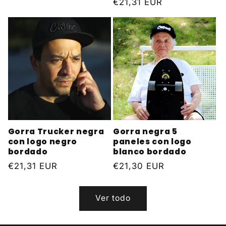
Precio
€21,31 EUR
habitual
habitual
Gorra Trucker negra
Gorra negra 5
con logo negro
paneles con logo
bordado
blanco bordado
Precio
€21,31 EUR
Precio
€21,30 EUR
habitual
habitual
Ver todo