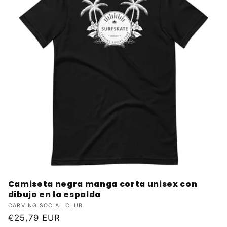
Camiseta negra manga corta unisex con
dibujo en la espalda
Proveedor:
CARVING SOCIAL CLUB
Precio
€25,79 EUR