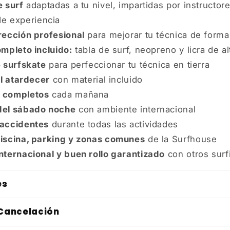
e surf
adaptadas a tu nivel, impartidas por instructore
e experiencia
rección profesional
para mejorar tu técnica de forma
ompleto incluido:
tabla de surf, neopreno y licra de al
e surfskate
para perfeccionar tu técnica en tierra
al atardecer
con material incluido
 completos
cada mañana
del sábado noche
con ambiente internacional
accidentes
durante todas las actividades
iscina, parking y zonas comunes
de la Surfhouse
nternacional y buen rollo garantizado
con otros surf
es
 Cancelación