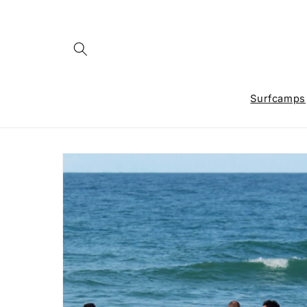
Ir
directamente
al contenido
Surfcamps
Ir
directamente
a la
información
del producto