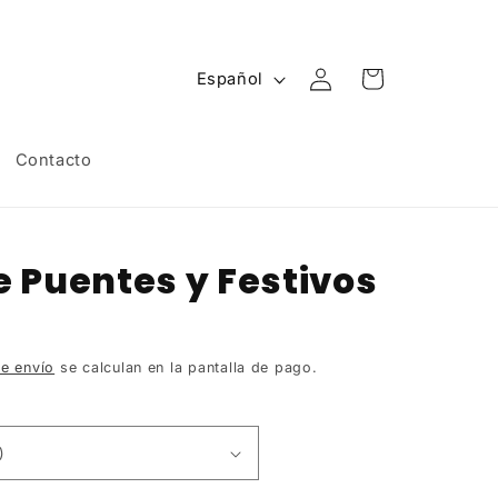
Iniciar
I
Carrito
Español
sesión
d
i
Contacto
o
m
a
 Puentes y Festivos
e envío
se calculan en la pantalla de pago.